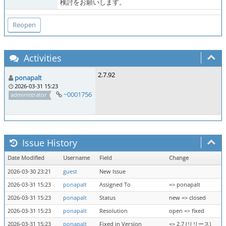
検討をお願いします。
Activities
2.7.92
ponapalt
2026-03-31 15:23
~0001756
administrator
Issue History
Date Modified
Username
Field
Change
2026-03-30 23:21
guest
New Issue
2026-03-31 15:23
ponapalt
Assigned To
=> ponapalt
2026-03-31 15:23
ponapalt
Status
new => closed
2026-03-31 15:23
ponapalt
Resolution
open => fixed
2026-03-31 15:23
ponapalt
Fixed in Version
=> 2.7 (リリース)