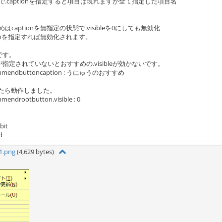
.captionを指定すると項目は現れますが全て指定した項目名
captionを無指定の状態で.visibleを0にしても無効化
ionを指定すれば無効化されます。
です。
指定されていないとおすすめの.visibleが効かないです。
ecommendbuttoncaption : うにゅうのおすすめ
付けたら動作しました。
mendrootbutton.visible : 0
bit
d
1.png
(4,629 bytes)