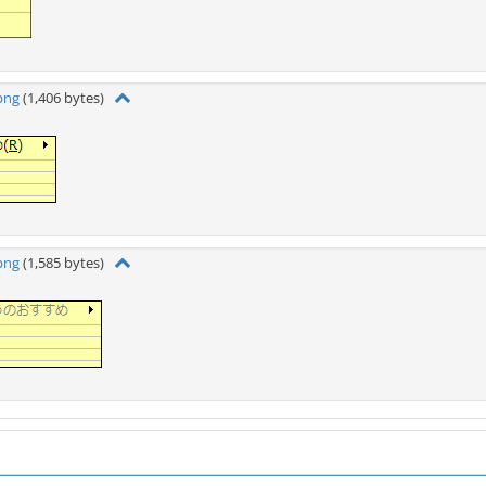
png
(1,406 bytes)
png
(1,585 bytes)