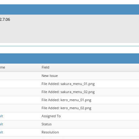
2.7.06
ame
Field
New Issue
File Added: sakura_menu_01.png
File Added: sakura_menu_02.png
File Added: kero_menu_01.png
File Added: kero_menu_02.png
lt
Assigned To
lt
Status
lt
Resolution