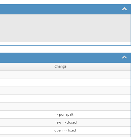
Change
=> ponapalt
new => closed
open => fixed