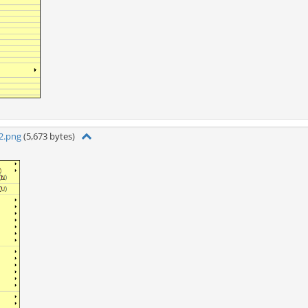
2.png
(5,673 bytes)