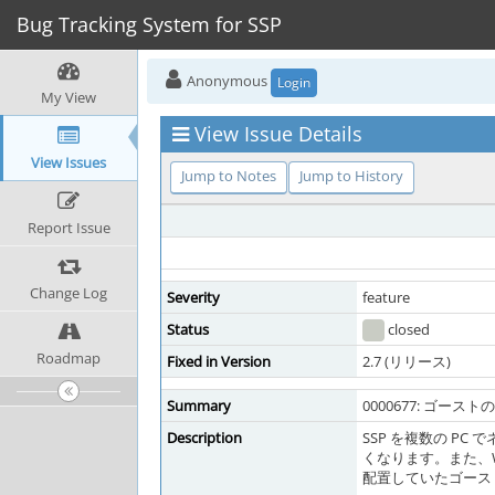
Bug Tracking System for SSP
Anonymous
Login
My View
View Issue Details
View Issues
Jump to Notes
Jump to History
Report Issue
Change Log
Severity
feature
Status
closed
Roadmap
Fixed in Version
2.7 (リリース)
Summary
0000677: ゴ
Description
SSP を複数の PC
くなります。また、W
配置していたゴース