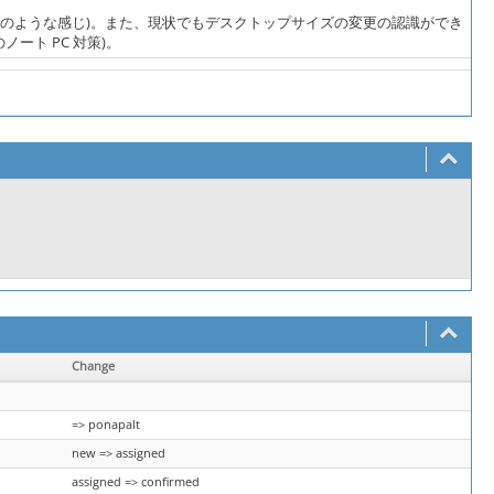
% 表現のような感じ)。また、現状でもデスクトップサイズの変更の認識ができ
ート PC 対策)。
Change
=> ponapalt
new => assigned
assigned => confirmed