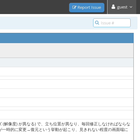
guest
Report Issue
サイズ (解像度) が異なる) で、立ち位置が異なり、毎回修正しなければならな
サイズが一時的に変更→復元という挙動が起こり、見きれない程度の画面端に