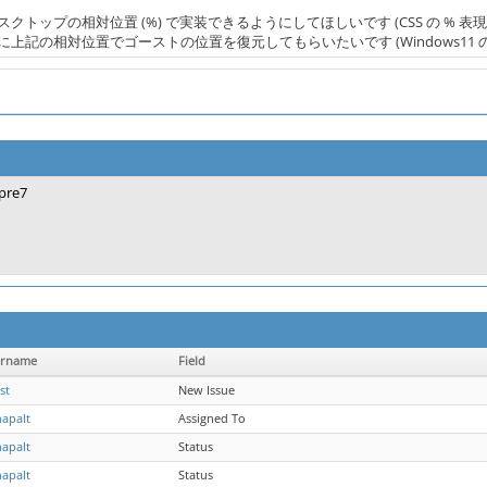
クトップの相対位置 (%) で実装できるようにしてほしいです (CSS の 
上記の相対位置でゴーストの位置を復元してもらいたいです (Windows11 のノ
pre7
ername
Field
st
New Issue
apalt
Assigned To
apalt
Status
apalt
Status