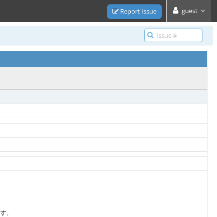
guest
Report Issue
です。