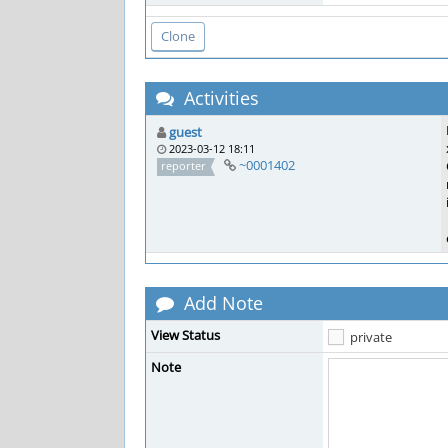
Activities
guest
2023-03-12 18:11
~0001402
reporter
Add Note
View Status
private
Note