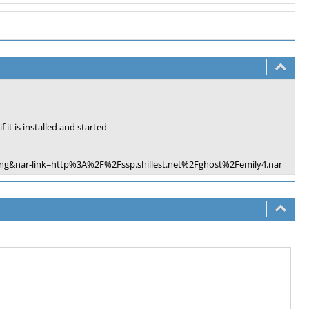
 it is installed and started
ding&nar-link=http%3A%2F%2Fssp.shillest.net%2Fghost%2Femily4.nar