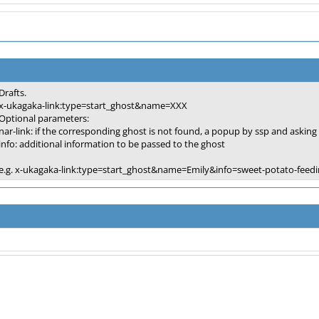
Drafts.
x-ukagaka-link:type=start_ghost&name=XXX
Optional parameters:
nar-link: if the corresponding ghost is not found, a popup by ssp and asking if
info: additional information to be passed to the ghost
e.g. x-ukagaka-link:type=start_ghost&name=Emily&info=sweet-potato-fee