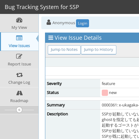
Bug Tracking System for SSP
Anonymous
Login
My View
View Issue Details
View Issues
Jump to Notes
Jump to History
Report Issue
Change Log
Severity
feature
Status
new
Roadmap
Summary
0000361: x-uk
Description
SSPが起動していない
ghostを指定し
起動するゴーストが
SSPが起動してい
SSPが既に起動し