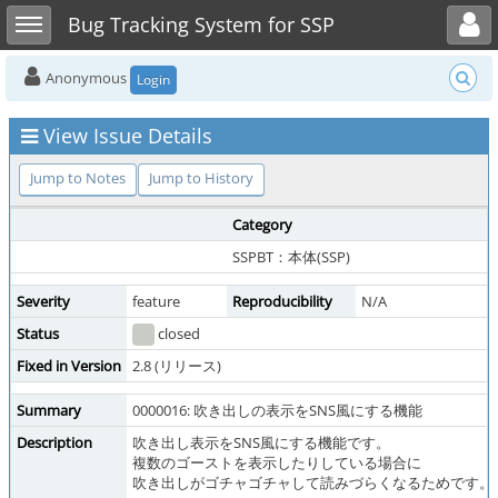
Toggle user menu
Toggle sidebar
Bug Tracking System for SSP
Anonymous
Login
View Issue Details
Jump to Notes
Jump to History
Category
SSPBT：本体(SSP)
Severity
feature
Reproducibility
N/A
Status
closed
Fixed in Version
2.8 (リリース)
Summary
0000016: 吹き出しの表示をSNS風にする機能
Description
吹き出し表示をSNS風にする機能です。
複数のゴーストを表示したりしている場合に
吹き出しがゴチャゴチャして読みづらくなるためです。